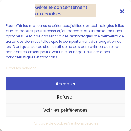
Gérer le consentement
aux cookies
Rogné.io
Pour offrir les meilleures expériences, j'utilise des technologies telles
Secteurs d’activité :
que les cookies pour stocker et/ou accéder aux informations des
appareils. Le fait de consentir à ces technologies me permettra de
traiter des données telles que le comportement de navigation ou
les ID uniques sur ce site. Le fait de ne pas consentir ou de retirer
Site web
son consentement peut avoir un effet négatif sur certaines
caractéristiques et fonctions.
Gérer les services
à votre service :)
Accepter
Copyright Dimitri Tonnaire –
août 2026
Refuser
Voir les préférences
Politique de cookies
Mentions Légales